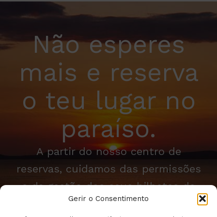
Não esperes
mais e reserva
o teu lugar no
paraíso.
A partir do nosso centro de
reservas, cuidamos das permissões
e da gestão dos seus bilhetes de
Gerir o Consentimento
barco para as Ilhas Cíes.