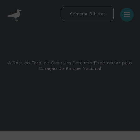
Skip
to
Comprar Bilhetes
content
A Rota do Farol de Cíes: Um Percurso Espetacular pelo
Coração do Parque Nacional