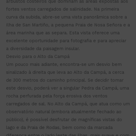
arbustos costeiros que dominam as áreas expostas aos
fortes ventos carregados de salinidade. Na primeira
curva da subida, abre-se uma vista panorâmica sobre a
Ilha de San Martiño, a pequena Praia de Nosa Señora e a
área marinha que as separa. Esta vista oferece uma
excelente oportunidade para fotografia e para apreciar
a diversidade da paisagem insular.
Desvio para o Alto da Campá
Um pouco mais adiante, encontra-se um desvio bem
sinalizado à direita que leva ao Alto da Campá, a cerca
de 300 metros do caminho principal. Se decidir tomar
este desvio, poderá ver a singular Pedra da Campá, uma
rocha perfurada pela força erosiva dos ventos
carregados de sal. No Alto da Campá, que atua como um
observatório natural (embora atualmente fechado ao
público), é possível desfrutar de magníficas vistas do
lago e da Praia de Rodas, bem como da marcada
diferença entre o lado leste das ilhas, mais suave e com