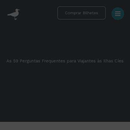
Skip
to
Comprar Bilhetes
content
As 59 Perguntas Frequentes para Viajantes às Ilhas Cíes