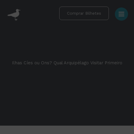
Skip
to
Comprar Bilhetes
content
Ilhas Cíes ou Ons? Qual Arquipélago Visitar Primeiro