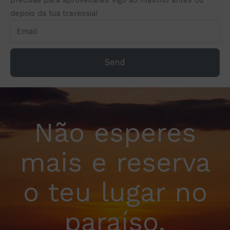
depois da tua travessia!
Send
Não esperes
mais e reserva
o teu lugar no
paraíso.