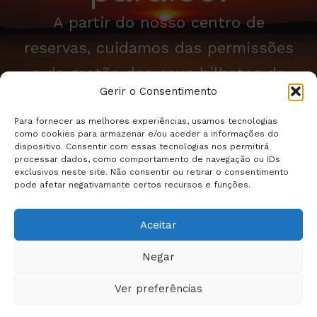
A partir do nosso centro de
reservas, cuidamos das permissões
e da gestão dos seus bilhetes de
Gerir o Consentimento
barco para as Ilhas Cíes.
Para fornecer as melhores experiências, usamos tecnologias
como cookies para armazenar e/ou aceder a informações do
Comprar bilhetes
dispositivo. Consentir com essas tecnologias nos permitirá
processar dados, como comportamento de navegação ou IDs
exclusivos neste site. Não consentir ou retirar o consentimento
pode afetar negativamante certos recursos e funções.
Aceitar
© 2026 Todos os
direitos
Negar
reservados.
Aviso
Legal
|
Política de
Ver preferências
privacidade e