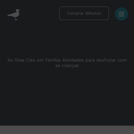
Skip
to
Comprar Bilhetes
content
As Ilhas Cíes em Família: Atividades para desfrutar com
as crianças