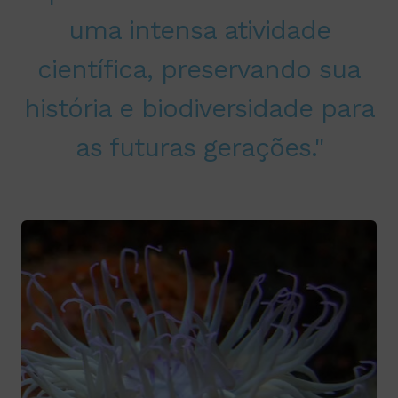
uma intensa atividade
científica, preservando sua
história e biodiversidade para
as futuras gerações."